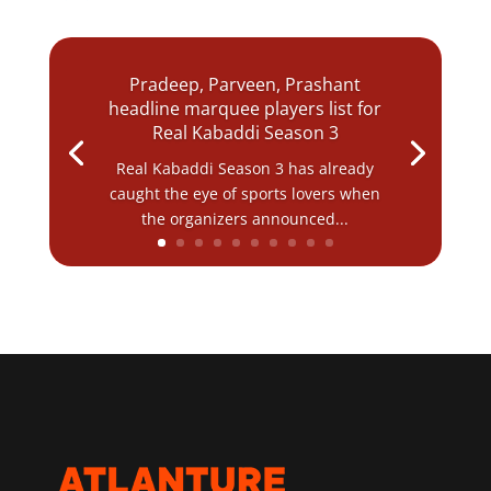
Pradeep, Parveen, Prashant
headline marquee players list for
Real Kabaddi Season 3
Real Kabaddi Season 3 has already
caught the eye of sports lovers when
the organizers announced...